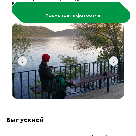
Возможные форматы:
до 50 человек, с
Забронировать
Свадьба или большая вечеринка
Посмотреть обзоры
ночевкой части гостей. Аренда всей площадки на
Посмотреть фотоотчет
сутки — для тех, кто хочет провести день и вечер
без ограничений.
— свадьба, корпоратив или
Праздник без ночевки
день рождения до полуночи. Вся площадка без
размещения.
: уютный
Камерные мероприятия до 16 гостей
день рождения, девичник, семинар, тренинг. Аренда
апартаментов с террасой и гибкой посадкой.
Пушкин Вилладж подойдёт для тех, кто ценит
приватность, размах и возможность сделать всё «под
себя».
Выпускной