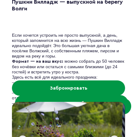
Пушкин Вилладж — выпускной на берегу
Волги
Если хочется устроить не просто выпускной, а день,
который запомнится на всю жизнь — Пушкин Вилладж
идеально подойдёт. Это большая уютная дача в
посёлке Волжский, с собственным пляжем, пирсом и
видом на реку и горы.
можно собрать до 50 человек
Формат — на ваш вкус:
без ночёвки или остаться с самыми близкими (до 24
гостей) и встретить утро у костра.
Здесь есть всё для идеального праздника:
— 4 апартамента по 60 кв.м, с кухнями, уютом и даже
саунами
Забронировать
— баня на дровах с просторной парной и залом
отдыха
— открытая площадка 16×13 м — для танцев, игр,
Посмотреть обзоры
Посмотреть фотоотчеты
концерта под открытым небом
— крытый павильон в стиле стимпанк — если вдруг
пойдёт дождь
— альковы и укромные уголки, чтобы уединиться или
просто перевести дух
гирлянды, ретро-лампы,
И, конечно, атмосфера: