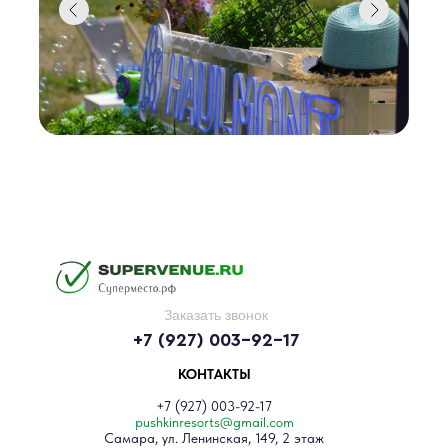
мягкий вечерний свет, запах дерева и реки. Всё это
создаёт особое настроение, в котором так легко
прощаться с одним этапом и шагать в новый.
Выпускной может быть разным — шумным,
трогательным, стильным или расслабленным. Здесь
получится любой.
Заказать звонок
+7 (927) 003-92-17
КОНТАКТЫ
+7 (927) 003-92-17
pushkinresorts@gmail.com
Самара, ул. Ленинская, 149, 2 этаж