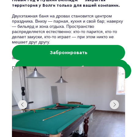
Новый год в Пушкин Вилладж — закрытая
территория у Волги только для вашей компании.
Двухэтажная баня на дровах становится центром
праздника. Внизу — парная, кухня и свой бар; наверху
— бильярд и зона отдыха. Пространство
распределяется естественно: кто-то парится, кто-то
делает закуски, кто-то играет — при этом никто не
мешает друг другу.
На территории — апартаменты для ночёвки, пирс, снег,
Забронировать
зимний воздух с Волги.
Посмотреть обзоры
Площадка полностью готова к Новому году —
Посмотреть фотоотчеты
приезжайте и отмечайте так, как вам удобно. Питание в
стоимость аренды не входит.
Идеально для друзей, семейного праздника и
небольшого корпоратива.