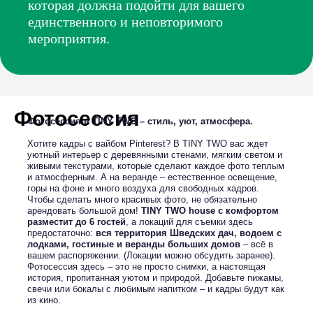
которая должна подойти для вашего
единственного и неповторимого
мероприятия.
Фотосессия
Фотосессия в TINY TWO – стиль, уют, атмосфера.
Хотите кадры с вайбом Pinterest? В TINY TWO вас ждет
уютный интерьер с деревянными стенами, мягким светом и
живыми текстурами, которые сделают каждое фото теплым
и атмосферным. А на веранде – естественное освещение,
горы на фоне и много воздуха для свободных кадров.
Чтобы сделать много красивых фото, не обязательно
арендовать большой дом!
TINY TWO house с комфортом
разместит до 6 гостей
, а локаций для съемки здесь
предостаточно:
вся территория Шведских дач, водоем с
лодками, гостиные и веранды больших домов
– всё в
вашем распоряжении. (Локации можно обсудить заранее).
Фотосессия здесь – это не просто снимки, а настоящая
история, пропитанная уютом и природой. Добавьте пижамы,
свечи или бокалы с любимым напитком – и кадры будут как
из кино.