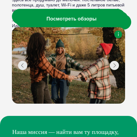
полотенца, душ, туалет, Wi-Fi и даже 5 литров питьевой
воды на сутки — чтобы не отвлекаться на бытовое. А
ещё тут тёплые полы, так что танцы босиком по ночам
Забронировать
Посмотреть обзоры
— официально одобрены.
Посмотреть фотоотчеты
Идеально — до 6 человек. Но можно приехать втроём
или даже вдвоём — камерно, по-честному, как в старые
добрые. Пижамы, свечи, любимая музыка и чуток
безумия — берите с собой. Остальное уже ждёт вас в
TINY TWO.
Наша миссия — найти вам ту площадку,