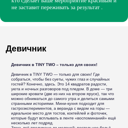
кто сделает ваше мероприятие красивым и
не заставит переживать за результат .
Девичник
Девичник в TINY TWO – только для своих!
Девичник в TINY TWO — только для своих! Где
собраться, чтобы без суеты, чужих глаз и случайных
гостей? Конечно, здесь. Это 14 квадратов радости,
уюта и ночных разговоров под пледом. В доме — три
широкие кровати (две из них на втором ярусе), так что
можно обниматься до самого утра и делиться самыми
странными историями. Мини-кухня подходит для
гастроэкспериментов, а веранда с видом на горы —
идеальное место для тостов, коктейлей и фоточек,
которые будут всплывать в ленте «воспоминаний» ещё
несколько лет подряд.
Здесь всё продумано до мелочей: постельное бельё,