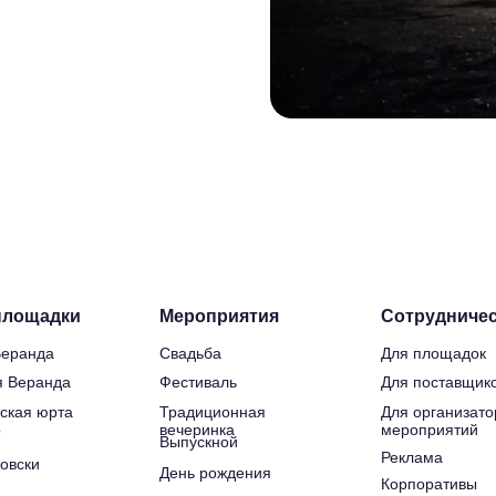
площадки
Мероприятия
Сотрудничес
Веранда
Свадьба
Для площадок
 Веранда
Фестиваль
Для поставщико
ская юрта
Традиционная
Для организато
о
вечеринка
мероприятий
Выпускной
Реклама
овски
День рождения
Корпоративы