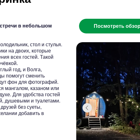
 встречи в небольшом
Посмотреть обзо
лодильник, стол и стулья.
ики на двоих, которые
ия всех гостей. Такой
очёвкой.
лый год, и Волга,
ды помогут сменить
адут фон для фотографий.
я мангалом, казаном или
духе. Для удобства гостей
й, душевыми и туалетами.
друзей без суеты,
желании добавить в