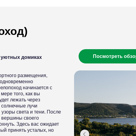
оход)
Посмотреть обз
 уютных домиках
ортного размещения,
и одновременно
елопоход начинается с
 мере того, как вы
удет лежать через
е солнечные лучи
 узоры света и тени. После
е вершины своего
хнуть. Здесь вас ожидает
ый принять усталых, но